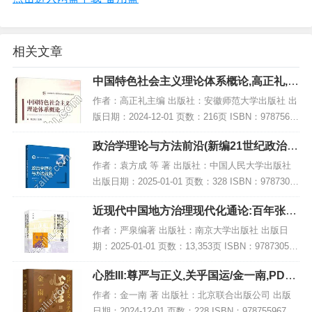
相关文章
中国特色社会主义理论体系概论,高正礼,P
DF电子书网盘下载
作者：高正礼主编 出版社：安徽师范大学出版社 出
版日期：2024-12-01 页数：216页 ISBN：97875676
17032 电子书大小：224MB [高清扫描版PDF格式]
政治学理论与方法前沿(新编21世纪政治学
内容简介...
系列教材),PDF下载
作者：袁方成 等 著 出版社：中国人民大学出版社
出版日期：2025-01-01 页数：328 ISBN：97873003
28423 电子书大小：231MB [高清扫描版PDF格式]
近现代中国地方治理现代化通论:百年张謇
内容简...
与路径探索,PDF下载
作者：严泉编著 出版社：南京大学出版社 出版日
期：2025-01-01 页数：13,353页 ISBN：978730528
1747 电子书大小：238MB [高清扫描版PDF格式] 内
心胜III:尊严与正义,关乎国运/金一南,PDF
容简介...
电子书下载
作者：金一南 著 出版社：北京联合出版公司 出版
日期：2024-12-01 页数：228 ISBN：97875596793