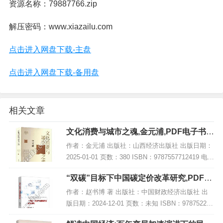
资源名称：79887766.zip
解压密码：www.xiazailu.com
点击进入网盘下载-主盘
点击进入网盘下载-备用盘
相关文章
文化消费与城市之魂,金元浦,PDF电子书下
载,网盘资源
作者：金元浦 出版社：山西经济出版社 出版日期：
2025-01-01 页数：380 ISBN：9787557712419 电子
书大小：204MB [高清扫描版PDF格式] 内容简介 该
“双碳”目标下中国碳定价改革研究,PDF电
著作《...
子书下载
作者：赵书博 著 出版社：中国财政经济出版社 出
版日期：2024-12-01 页数：未知 ISBN：978752233
4165 电子书大小：210MB [高清扫描版PDF格式] 内