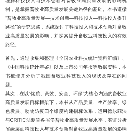
理解科技投入与技术创新对畜牧业高质量发展的影响机
制，是掌握畜牧业高质量发展关键路径的基础。本书遵循
“畜牧业高质量发展—技术创新—科技投入—科技投入提升
路径”的研究思路，系统探讨了科技投入和技术创新对畜牧
业高质量发展的影响，并探索提升畜牧业科技投入的有效
路径。
首先，通过收集和整理《全国农业科技统计资料汇编》、
《中国科技统计年鉴》以及上市公司年报等数据资料，本
书梳理并分析了我国畜牧业科技投入的现状及存在的问
题。
其次，在以“优质、高效、安全、环保”为核心内涵的畜牧业
高质量发展目标框架下，本书从产品质量、生产效率、绿
色发展、动物防疫四个维度构建指标体系，运用德尔菲法
与CRITIC法测算各省份畜牧业高质量发展水平，实证分析
省级层面科技投入与技术创新对畜牧业高质量发展的影响