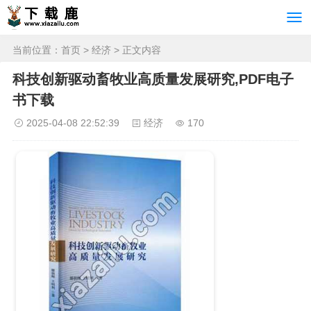
当前位置：
首页
>
经济
> 正文内容
科技创新驱动畜牧业高质量发展研究,PDF电子
书下载
2025-04-08 22:52:39
经济
170