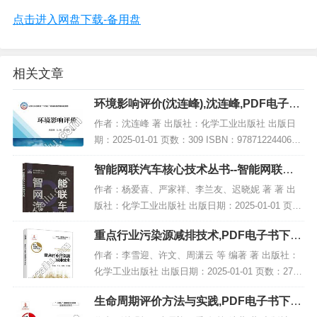
点击进入网盘下载-备用盘
相关文章
环境影响评价(沈连峰),沈连峰,PDF电子书
下载,网盘资源
作者：沈连峰 著 出版社：化学工业出版社 出版日
期：2025-01-01 页数：309 ISBN：9787122440617
电子书大小：208MB [高清扫描版PDF格式] 内容简
智能网联汽车核心技术丛书--智能网联汽
介 教材...
车线控底盘技术,PDF下载
作者：杨爱喜、严家祥、李兰友、迟晓妮 著 著 出
版社：化学工业出版社 出版日期：2025-01-01 页
数：213 ISBN：9787122464156 电子书大小：189
重点行业污染源减排技术,PDF电子书下载,
MB [高清扫描版P...
网盘资源
作者：李雪迎、许文、周潇云 等 编著 著 出版社：
化学工业出版社 出版日期：2025-01-01 页数：278 I
SBN：9787122458193 电子书大小：210MB [高清
生命周期评价方法与实践,PDF电子书下载,
扫描版PDF...
网盘资源