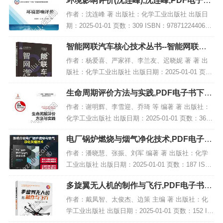
环境影响评价(沈连峰),沈连峰,PDF电子书
下载,网盘资源
作者：沈连峰 著 出版社：化学工业出版社 出版日
期：2025-01-01 页数：309 ISBN：9787122440617
电子书大小：208MB [高清扫描版PDF格式] 内容简
智能网联汽车核心技术丛书--智能网联汽
介 教材...
车线控底盘技术,PDF下载
作者：杨爱喜、严家祥、李兰友、迟晓妮 著 著 出
版社：化学工业出版社 出版日期：2025-01-01 页
数：213 ISBN：9787122464156 电子书大小：189
生命周期评价方法与实践,PDF电子书下载,
MB [高清扫描版P...
网盘资源
作者：谢明辉、李雪迎、乔琦 等 编著 著 出版社：
化学工业出版社 出版日期：2025-01-01 页数：365 I
SBN：9787122428387 电子书大小：215MB [高清
电厂锅炉燃烧与烟气净化技术,PDF电子书
扫描版PDF...
网盘下载
作者：潘晓慧、张振、刘军 编著 著 出版社：化学
工业出版社 出版日期：2025-01-01 页数：187 ISB
N：9787122463708 电子书大小：248MB [高清扫描
多旋翼无人机的制作与飞行,PDF电子书下
版PDF格式]...
载,网盘资源
作者：戴凤智、太俊杰、边策 主编 著 出版社：化
学工业出版社 出版日期：2025-01-01 页数：152 IS
BN：9787122463036 电子书大小：217MB [高清扫