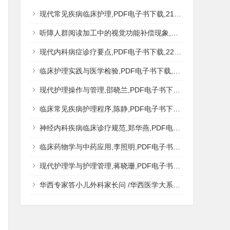
现代常见疾病临床护理,PDF电子书下载,217MB,网盘资源
听障人群阅读加工中的视觉功能补偿现象,秦钊,PDF电子书下载,网盘资源
现代内科病症诊疗要点,PDF电子书下载,223MB,网盘资源
临床护理实践与医学检验,PDF电子书下载,193MB,网盘资源
现代护理操作与管理,邵晓兰,PDF电子书下载,242MB,网盘资源
临床常见疾病护理程序,陈静,PDF电子书下载,185MB,网盘资源
神经内科疾病临床诊疗规范,郑华燕,PDF电子书下载,188MB,网盘资源
临床药物学与中药应用,李照明,PDF电子书下载,202MB,网盘资源
现代护理学与护理管理,蒋晓珊,PDF电子书下载,223MB,网盘资源
华西专家答小儿外科家长问 /华西医学大系?医学科普,PDF电子书网盘下载