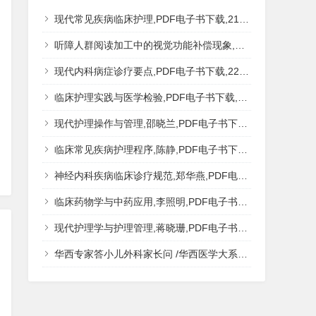
现代常见疾病临床护理,PDF电子书下载,217MB,网盘资源
听障人群阅读加工中的视觉功能补偿现象,秦钊,PDF电子书下载,网盘资源
现代内科病症诊疗要点,PDF电子书下载,223MB,网盘资源
临床护理实践与医学检验,PDF电子书下载,193MB,网盘资源
现代护理操作与管理,邵晓兰,PDF电子书下载,242MB,网盘资源
临床常见疾病护理程序,陈静,PDF电子书下载,185MB,网盘资源
神经内科疾病临床诊疗规范,郑华燕,PDF电子书下载,188MB,网盘资源
临床药物学与中药应用,李照明,PDF电子书下载,202MB,网盘资源
现代护理学与护理管理,蒋晓珊,PDF电子书下载,223MB,网盘资源
华西专家答小儿外科家长问 /华西医学大系?医学科普,PDF电子书网盘下载