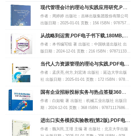
现代管理会计的理论与实践应用研究,PDF
电子书下载
作者：周婷婷 出版社：吉林出版集团股份有限公司
出版日期：2025-01-01 页数：156 ISBN：97875731
50196 电子书大小：219MB [高清扫描版PDF格式]
从战略到运营,PDF电子书下载,180MB,网
内容简介...
盘资源
作者：本书编写组 著 出版社：中国铁道出版社 出
版日期：2024-12-01 页数：216 ISBN：978711331
4774 电子书大小：180MB [高清扫描版PDF格式] 内
当代人力资源管理的理论与实践,PDF电子
容简介...
书网盘下载
作者：孟庆亮,何方,刘宏涛 出版社：延边大学出版
社 出版日期：2025-01-01 页数：172 ISBN：97872
30070393 电子书大小：195MB [高清扫描版PDF格
国有企业招标投标实务与热点答疑360问,
式] 内容...
PDF电子书下载
作者：白如银 著 出版社：机械工业出版社 出版日
期：2024-12-01 页数：368 ISBN：9787111768678
电子书大小：242MB [高清扫描版PDF格式] 内容简
进出口实务模拟实验教程(第2版),PDF电子
介 本书...
书下载
作者：魏兴民,王瑾 主编 著 出版社：北京大学出版
社 出版日期：2025-01-01 页数：205 ISBN：97873