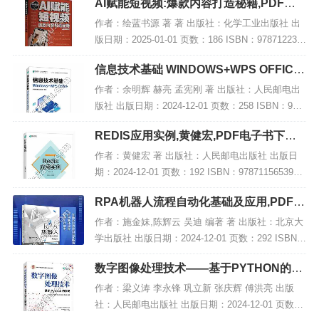
AI赋能短视频:爆款内容打造秘籍,PDF电
子书下载
作者：绘蓝书源 著 著 出版社：化学工业出版社 出
版日期：2025-01-01 页数：186 ISBN：978712236
5699 电子书大小：200MB [高清扫描版PDF格式] 内
信息技术基础 WINDOWS+WPS OFFICE,
容简...
PDF下载
作者：余明辉 赫亮 孟宪刚 著 出版社：人民邮电出
版社 出版日期：2024-12-01 页数：258 ISBN：978
7115641540 电子书大小：192MB [高清扫描版PDF
REDIS应用实例,黄健宏,PDF电子书下载,
格式]...
网盘资源
作者：黄健宏 著 出版社：人民邮电出版社 出版日
期：2024-12-01 页数：192 ISBN：9787115653956
电子书大小：183MB [高清扫描版PDF格式] 内容简
RPA机器人流程自动化基础及应用,PDF电
介 本书...
子书下载
作者：施金妹,陈辉云 吴迪 编著 著 出版社：北京大
学出版社 出版日期：2024-12-01 页数：292 ISBN：
9787301356807 电子书大小：261MB [高清扫描版P
数字图像处理技术——基于PYTHON的实
DF格式...
现,PDF电子书下载
作者：梁义涛 李永锋 巩立新 张庆辉 傅洪亮 出版
社：人民邮电出版社 出版日期：2024-12-01 页数：