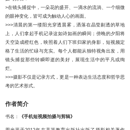
>在镜头捕捉中，一朵花的盛开、一滴水的流淌、一个细微
的眼神变化，皆可成为触动人心的画面。
>>>清晨的第一缕阳光穿透晨雾，洒落在晶莹剔透的草地
上，人们拿起手机记录这如诗如画的瞬间；傍晚的夕阳将
天空染成橙红色，映照着人们下班归家的身影，短视频定
格了生活的忙碌与充实。每个人都能从独特视角出发，用
镜头捕捉那些转瞬即逝的美好，展现生活中的平凡或绚
烂。
>>>摄影不仅是记录方式，更是一种表达生活态度和哲学思
考的艺术形式。
作者简介
书名：
《手机短视频拍摄与剪辑》
周光平于2012年在高等教育出版社出版了摄影相关著作