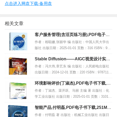
点击进入网盘下载-备用盘
相关文章
客户服务管理(含活页练习册),PDF电子书
网盘下载
作者：相聪姗,张丽华 编 出版社：中国人民大学出
版社 出版日期：2025-01-01 页数：316 ISBN：978
7300330402 电子书大小：205MB [高清扫描版PDF
Stable Diffusion——AIGC视觉设计实战
格式] 内...
教程 微课版,PDF下载
作者：冯大伟,章艺东 编 出版社：人民邮电出版社
出版日期：2024-12-01 页数：220 ISBN：97871156
50122 电子书大小：187MB [高清扫描版PDF格式]
环境影响评价(丁淑杰),PDF电子书下载,网
内容简...
盘资源
作者：丁淑杰、渠开跃、马丽 主编 著 出版社：化
学工业出版社 出版日期：2025-01-01 页数：3101 I
SBN：9787122463760 电子书大小：217MB [高清
智能产品,付明磊,PDF电子书下载,251MB,
扫描版PDF格...
网盘资源
作者：付明磊 著 出版社：机械工业出版社 出版日