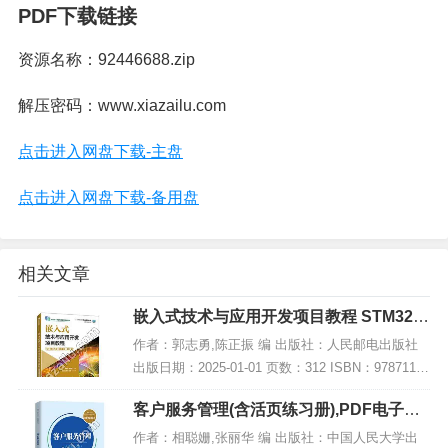
PDF下载链接
资源名称：92446688.zip
解压密码：www.xiazailu.com
点击进入网盘下载-主盘
点击进入网盘下载-备用盘
相关文章
嵌入式技术与应用开发项目教程 STM32版
微课版 第2版,PDF下载
作者：郭志勇,陈正振 编 出版社：人民邮电出版社
出版日期：2025-01-01 页数：312 ISBN：97871156
55790 电子书大小：235MB [高清扫描版PDF格式]
客户服务管理(含活页练习册),PDF电子书
内容简...
网盘下载
作者：相聪姗,张丽华 编 出版社：中国人民大学出