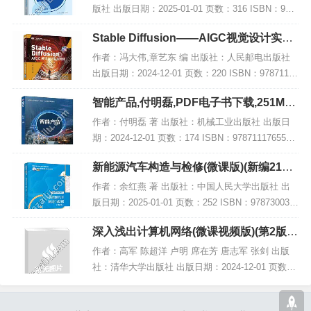
版社 出版日期：2025-01-01 页数：316 ISBN：978
7300330402 电子书大小：205MB [高清扫描版PDF
Stable Diffusion——AIGC视觉设计实战
格式] 内...
教程 微课版,PDF下载
作者：冯大伟,章艺东 编 出版社：人民邮电出版社
出版日期：2024-12-01 页数：220 ISBN：97871156
50122 电子书大小：187MB [高清扫描版PDF格式]
智能产品,付明磊,PDF电子书下载,251MB,
内容简...
网盘资源
作者：付明磊 著 出版社：机械工业出版社 出版日
期：2024-12-01 页数：174 ISBN：9787111765585
电子书大小：251MB [高清扫描版PDF格式] 内容简
新能源汽车构造与检修(微课版)(新编21世
介 该著...
纪高等职业教育精品教材·汽车类),PDF下
作者：余红燕 著 出版社：中国人民大学出版社 出
载
版日期：2025-01-01 页数：252 ISBN：978730033
3755 电子书大小：200MB [高清扫描版PDF格式] 内
深入浅出计算机网络(微课视频版)(第2版),
容简介...
PDF电子书下载
作者：高军 陈超洋 卢明 席在芳 唐志军 张剑 出版
社：清华大学出版社 出版日期：2024-12-01 页数：
448 ISBN：9787302676607 电子书大小：243MB
[高清扫描版P...