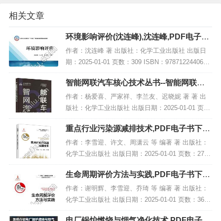
相关文章
环境影响评价(沈连峰),沈连峰,PDF电子书
下载,网盘资源
作者：沈连峰 著 出版社：化学工业出版社 出版日
期：2025-01-01 页数：309 ISBN：9787122440617
电子书大小：208MB [高清扫描版PDF格式] 内容简
智能网联汽车核心技术丛书--智能网联汽
介 教材...
车线控底盘技术,PDF下载
作者：杨爱喜、严家祥、李兰友、迟晓妮 著 著 出
版社：化学工业出版社 出版日期：2025-01-01 页
数：213 ISBN：9787122464156 电子书大小：189
重点行业污染源减排技术,PDF电子书下载,
MB [高清扫描版P...
网盘资源
作者：李雪迎、许文、周潇云 等 编著 著 出版社：
化学工业出版社 出版日期：2025-01-01 页数：278 I
SBN：9787122458193 电子书大小：210MB [高清
生命周期评价方法与实践,PDF电子书下载,
扫描版PDF...
网盘资源
作者：谢明辉、李雪迎、乔琦 等 编著 著 出版社：
化学工业出版社 出版日期：2025-01-01 页数：365 I
SBN：9787122428387 电子书大小：215MB [高清
电厂锅炉燃烧与烟气净化技术,PDF电子书