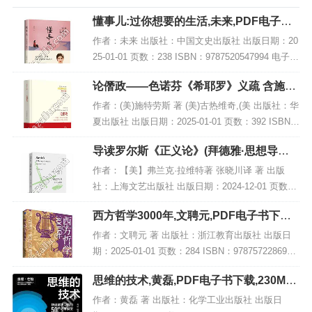
懂事儿:过你想要的生活,未来,PDF电子书
下载,网盘资源
作者：未来 出版社：中国文史出版社 出版日期：20
25-01-01 页数：238 ISBN：9787520547994 电子书
大小：230MB [高清扫描版PDF格式] 内容简介 本书
论僭政——色诺芬《希耶罗》义疏 含施特
《懂事...
劳斯与科耶夫通信集,PDF下载
作者：(美)施特劳斯 著 (美)古热维奇,(美 出版社：华
夏出版社 出版日期：2025-01-01 页数：392 ISBN：
9787522207469 电子书大小：180MB [高清扫描版P
导读罗尔斯《正义论》(拜德雅·思想导读),
DF...
PDF电子书下载
作者：【美】弗兰克·拉维特著 张晓川译 著 出版
社：上海文艺出版社 出版日期：2024-12-01 页数：
228 ISBN：9787532191062 电子书大小：199MB
西方哲学3000年,文聘元,PDF电子书下载,
[高清扫描版PDF...
网盘资源
作者：文聘元 著 出版社：浙江教育出版社 出版日
期：2025-01-01 页数：284 ISBN：9787572286902
电子书大小：226MB [高清扫描版PDF格式] 内容简
思维的技术,黄磊,PDF电子书下载,230MB,
介 在著...
网盘资源
作者：黄磊 著 出版社：化学工业出版社 出版日