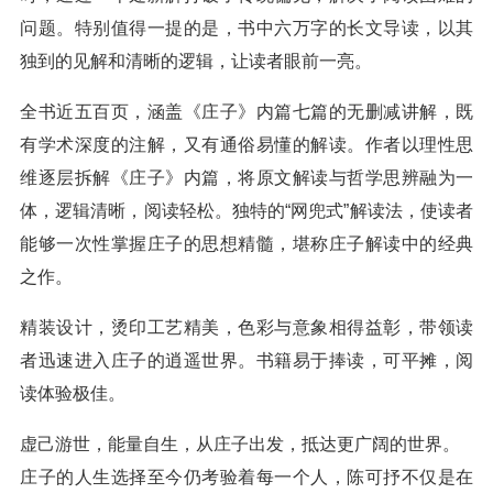
问题。特别值得一提的是，书中六万字的长文导读，以其
独到的见解和清晰的逻辑，让读者眼前一亮。
全书近五百页，涵盖《庄子》内篇七篇的无删减讲解，既
有学术深度的注解，又有通俗易懂的解读。作者以理性思
维逐层拆解《庄子》内篇，将原文解读与哲学思辨融为一
体，逻辑清晰，阅读轻松。独特的“网兜式”解读法，使读者
能够一次性掌握庄子的思想精髓，堪称庄子解读中的经典
之作。
精装设计，烫印工艺精美，色彩与意象相得益彰，带领读
者迅速进入庄子的逍遥世界。书籍易于捧读，可平摊，阅
读体验极佳。
虚己游世，能量自生，从庄子出发，抵达更广阔的世界。
庄子的人生选择至今仍考验着每一个人，陈可抒不仅是在