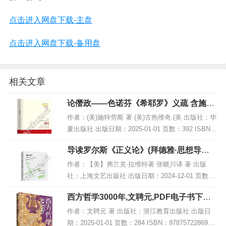
点击进入网盘下载-主盘
点击进入网盘下载-备用盘
相关文章
论僭政——色诺芬《希耶罗》义疏 含施特
劳斯与科耶夫通信集,PDF下载
作者：(美)施特劳斯 著 (美)古热维奇,(美 出版社：华
夏出版社 出版日期：2025-01-01 页数：392 ISBN：
9787522207469 电子书大小：180MB [高清扫描版P
导读罗尔斯《正义论》(拜德雅·思想导读),
DF...
PDF电子书下载
作者：【美】弗兰克·拉维特著 张晓川译 著 出版
社：上海文艺出版社 出版日期：2024-12-01 页数：
228 ISBN：9787532191062 电子书大小：199MB
西方哲学3000年,文聘元,PDF电子书下载,
[高清扫描版PDF...
网盘资源
作者：文聘元 著 出版社：浙江教育出版社 出版日
期：2025-01-01 页数：284 ISBN：9787572286902