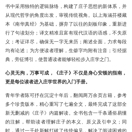
书中采用独特的逻辑脉络，构建了庄子思想的新体系，并
从现代哲学的角度出发，审视传统视角。以上海涵芬楼藏
本《南华真经》为基础，摒弃了以往的刻板印象，重新进
行了句读划分；译文精准且富有现代汉语的语感，不失原
义；考证详尽，确保无一字无来历；阐述全面，力求每段
均有论述；为方便读者理解，生僻字均附有注音；引经据
典，旁征博引，使普通读者能够轻松步入庄学之门。
心灵无拘，万事可成，《庄子》不仅是身心安顿的指南，
更是每位读者进入庄学世界的入门手册。
青年学者陈可抒在沉淀十年后，翻阅两万余页古籍，参考
多个珍贵版本，精心重写了七遍全文，最终完成了这部全
新无删减的《庄子》内篇解读。全书包含一千条通俗易懂
的注解，帮助读者理解庄子的本义、原义及引申义；同
时，通过一千处新解打破了传统偏见，解决了阅读困难的