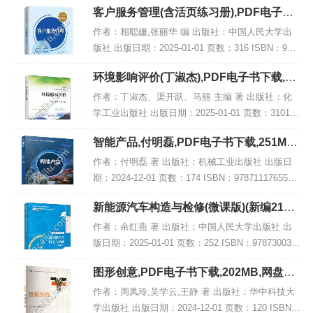
客户服务管理(含活页练习册),PDF电子书
内容简...
网盘下载
作者：相聪姗,张丽华 编 出版社：中国人民大学出
版社 出版日期：2025-01-01 页数：316 ISBN：978
7300330402 电子书大小：205MB [高清扫描版PDF
环境影响评价(丁淑杰),PDF电子书下载,网
格式] 内...
盘资源
作者：丁淑杰、渠开跃、马丽 主编 著 出版社：化
学工业出版社 出版日期：2025-01-01 页数：3101 I
SBN：9787122463760 电子书大小：217MB [高清
智能产品,付明磊,PDF电子书下载,251MB,
扫描版PDF格...
网盘资源
作者：付明磊 著 出版社：机械工业出版社 出版日
期：2024-12-01 页数：174 ISBN：9787111765585
电子书大小：251MB [高清扫描版PDF格式] 内容简
新能源汽车构造与检修(微课版)(新编21世
介 该著...
纪高等职业教育精品教材·汽车类),PDF下
作者：余红燕 著 出版社：中国人民大学出版社 出
载
版日期：2025-01-01 页数：252 ISBN：978730033
3755 电子书大小：200MB [高清扫描版PDF格式] 内
图形创意,PDF电子书下载,202MB,网盘资
容简介...
源
作者：周凤玲,吴学云,王静 著 出版社：华中科技大
学出版社 出版日期：2024-12-01 页数：120 ISBN：