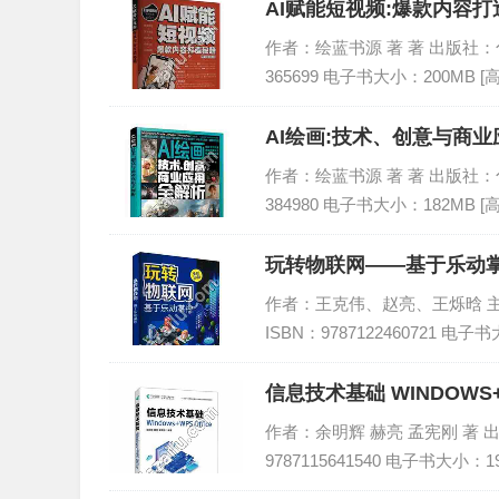
AI赋能短视频:爆款内容打
作者：绘蓝书源 著 著 出版社：化学工
365699 电子书大小：200MB [
AI绘画:技术、创意与商业
作者：绘蓝书源 著 著 出版社：化学工
384980 电子书大小：182MB [
玩转物联网——基于乐动掌
作者：王克伟、赵亮、王烁晗 主编 
ISBN：9787122460721 电子
信息技术基础 WINDOWS+W
作者：余明辉 赫亮 孟宪刚 著 出版
9787115641540 电子书大小：1