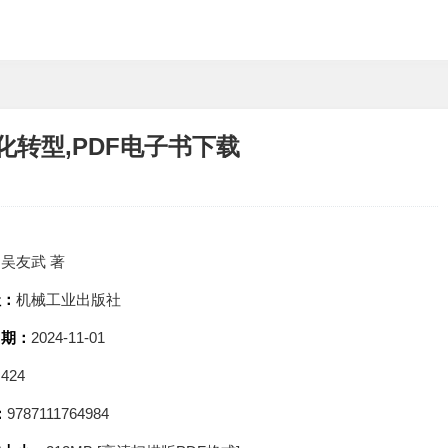
转型,PDF电子书下载
：
吴友武 著
社：
机械工业出版社
日期：
2024-11-01
：
424
：
9787111764984