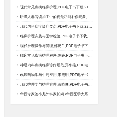
现代常见疾病临床护理,PDF电子书下载,217MB,网盘资源
听障人群阅读加工中的视觉功能补偿现象,秦钊,PDF电子书下载,网盘资源
现代内科病症诊疗要点,PDF电子书下载,223MB,网盘资源
临床护理实践与医学检验,PDF电子书下载,193MB,网盘资源
现代护理操作与管理,邵晓兰,PDF电子书下载,242MB,网盘资源
临床常见疾病护理程序,陈静,PDF电子书下载,185MB,网盘资源
神经内科疾病临床诊疗规范,郑华燕,PDF电子书下载,188MB,网盘资源
临床药物学与中药应用,李照明,PDF电子书下载,202MB,网盘资源
现代护理学与护理管理,蒋晓珊,PDF电子书下载,223MB,网盘资源
华西专家答小儿外科家长问 /华西医学大系?医学科普,PDF电子书网盘下载