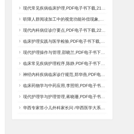
现代常见疾病临床护理,PDF电子书下载,217MB,网盘资源
听障人群阅读加工中的视觉功能补偿现象,秦钊,PDF电子书下载,网盘资源
现代内科病症诊疗要点,PDF电子书下载,223MB,网盘资源
临床护理实践与医学检验,PDF电子书下载,193MB,网盘资源
现代护理操作与管理,邵晓兰,PDF电子书下载,242MB,网盘资源
临床常见疾病护理程序,陈静,PDF电子书下载,185MB,网盘资源
神经内科疾病临床诊疗规范,郑华燕,PDF电子书下载,188MB,网盘资源
临床药物学与中药应用,李照明,PDF电子书下载,202MB,网盘资源
现代护理学与护理管理,蒋晓珊,PDF电子书下载,223MB,网盘资源
华西专家答小儿外科家长问 /华西医学大系?医学科普,PDF电子书网盘下载