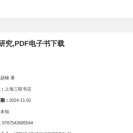
究,PDF电子书下载
：
赵峻 著
社：
上海三联书店
日期：
2024-11-01
：
未知
：
9787542685544