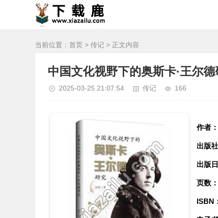
当前位置：
首页
>
传记
> 正文内容
中国文化视野下的奥斯卡·王尔德研
2025-03-25 21:07:54
传记
166
作者
出版
出版
页数
ISBN