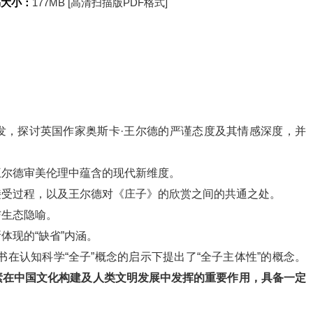
书大小：
177MB [高清扫描版PDF格式]
发，探讨英国作家奥斯卡·王尔德的严谨态度及其情感深度，并
王尔德审美伦理中蕴含的现代新维度。
接受过程，以及王尔德对《庄子》的欣赏之间的共通之处。
与生态隐喻。
体现的“缺省”内涵。
本书在认知科学“全子”概念的启示下提出了“全子主体性”的概念。
素在中国文化构建及人类文明发展中发挥的重要作用，具备一定