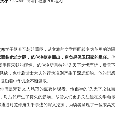
书大小：
234MB [高清扫描版PDF格式]
贫寒学子跃升至朝廷重臣，从文雅的文学巨匠转变为英勇的边疆
家面临危难之际，范仲淹挺身而出，肩负起保卫国家的重任。
他
图重振宋朝的辉煌。范仲淹所秉持的“先天下之忧而忧，后天下
神风貌，也对后世士大夫的行为准则产生了深远影响。他的思想
续激励着中华儿女不断进取。
仲淹是宋朝文人风范的重要体现者。他倡导的“先天下之忧而
守，对后代产生了持久的影响。尽管人们更多关注他在文学领域
书通过对范仲淹生平事迹的深入挖掘，为读者呈现了一位兼具文