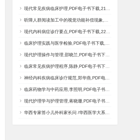
现代常见疾病临床护理,PDF电子书下载,217MB,网盘资源
听障人群阅读加工中的视觉功能补偿现象,秦钊,PDF电子书下载,网盘资源
现代内科病症诊疗要点,PDF电子书下载,223MB,网盘资源
临床护理实践与医学检验,PDF电子书下载,193MB,网盘资源
现代护理操作与管理,邵晓兰,PDF电子书下载,242MB,网盘资源
临床常见疾病护理程序,陈静,PDF电子书下载,185MB,网盘资源
神经内科疾病临床诊疗规范,郑华燕,PDF电子书下载,188MB,网盘资源
临床药物学与中药应用,李照明,PDF电子书下载,202MB,网盘资源
现代护理学与护理管理,蒋晓珊,PDF电子书下载,223MB,网盘资源
华西专家答小儿外科家长问 /华西医学大系?医学科普,PDF电子书网盘下载