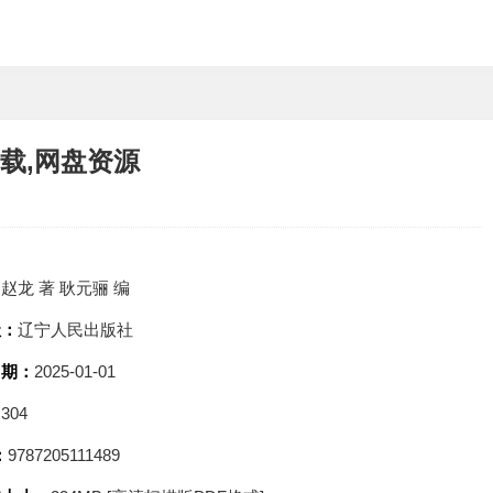
下载,网盘资源
：
赵龙 著 耿元骊 编
社：
辽宁人民出版社
日期：
2025-01-01
：
304
：
9787205111489