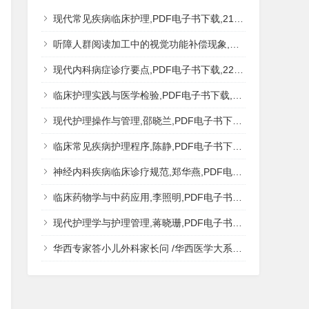
现代常见疾病临床护理,PDF电子书下载,217MB,网盘资源
听障人群阅读加工中的视觉功能补偿现象,秦钊,PDF电子书下载,网盘资源
现代内科病症诊疗要点,PDF电子书下载,223MB,网盘资源
临床护理实践与医学检验,PDF电子书下载,193MB,网盘资源
现代护理操作与管理,邵晓兰,PDF电子书下载,242MB,网盘资源
临床常见疾病护理程序,陈静,PDF电子书下载,185MB,网盘资源
神经内科疾病临床诊疗规范,郑华燕,PDF电子书下载,188MB,网盘资源
临床药物学与中药应用,李照明,PDF电子书下载,202MB,网盘资源
现代护理学与护理管理,蒋晓珊,PDF电子书下载,223MB,网盘资源
华西专家答小儿外科家长问 /华西医学大系?医学科普,PDF电子书网盘下载