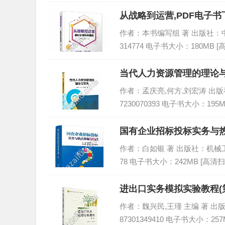
从战略到运营,PDF电子书下
作者：本书编写组 著 出版社：中国铁
314774 电子书大小：180MB 
当代人力资源管理的理论与
作者：孟庆亮,何方,刘宏涛 出版社：
7230070393 电子书大小：195
国有企业招标投标实务与热点
作者：白如银 著 出版社：机械工业出版
78 电子书大小：242MB [高清扫
进出口实务模拟实验教程(第
作者：魏兴民,王瑾 主编 著 出版社
87301349410 电子书大小：257