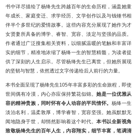
书中详尽描绘了杨绛先生跨越百年的生命历程，涵盖她童
年成长、家庭变迁、求学经历、文学创作以及与钱锺书相
伴半个多世纪的爱情故事。这些内容充分展现了她作为才
女贤妻所具备的博学、睿智、宽容、淡定与坚强的品质。
作者通过广泛搜集相关资料，以细腻温暖的笔触和丰富详
实的细节，精准地浓缩了杨绛一生的智慧精髓，为读者提
供了深刻的人生启示。尽管杨绛先生已离世，但她所展现
的坚韧与智慧，依然透过文字传递给后人前行的力量。
本书全面呈现了杨绛先生105年丰富多彩的生命旅程，即使
世间偶有冷漠，内心亦应保持繁花似锦。
她是一位优雅从
容的精神贵族，同时怀有令人动容的平民情怀。
杨绛一生
淡泊名利，温柔敦厚，博学睿智，宽容坚强。她虽默默无
闻地隐身于世，却悄然影响着这个时代。
本书以全新视角
致敬杨绛先生的百年人生，内容翔实，细节丰富，笔调清