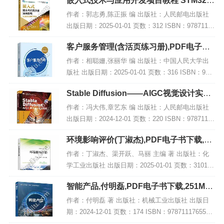
嵌入式技术与应用开发项目教程 STM32版
微课版 第2版,PDF下载
作者：郭志勇,陈正振 编 出版社：人民邮电出版社
出版日期：2025-01-01 页数：312 ISBN：97871156
55790 电子书大小：235MB [高清扫描版PDF格式]
客户服务管理(含活页练习册),PDF电子书
内容简...
网盘下载
作者：相聪姗,张丽华 编 出版社：中国人民大学出
版社 出版日期：2025-01-01 页数：316 ISBN：978
7300330402 电子书大小：205MB [高清扫描版PDF
Stable Diffusion——AIGC视觉设计实战
格式] 内...
教程 微课版,PDF下载
作者：冯大伟,章艺东 编 出版社：人民邮电出版社
出版日期：2024-12-01 页数：220 ISBN：97871156
50122 电子书大小：187MB [高清扫描版PDF格式]
环境影响评价(丁淑杰),PDF电子书下载,网
内容简...
盘资源
作者：丁淑杰、渠开跃、马丽 主编 著 出版社：化
学工业出版社 出版日期：2025-01-01 页数：3101 I
SBN：9787122463760 电子书大小：217MB [高清
智能产品,付明磊,PDF电子书下载,251MB,
扫描版PDF格...
网盘资源
作者：付明磊 著 出版社：机械工业出版社 出版日
期：2024-12-01 页数：174 ISBN：9787111765585
电子书大小：251MB [高清扫描版PDF格式] 内容简