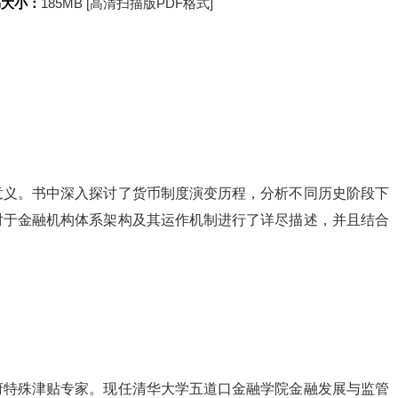
书大小：
185MB [高清扫描版PDF格式]
意义。书中深入探讨了货币制度演变历程，分析不同历史阶段下
对于金融机构体系架构及其运作机制进行了详尽描述，并且结合
府特殊津贴专家。现任清华大学五道口金融学院金融发展与监管