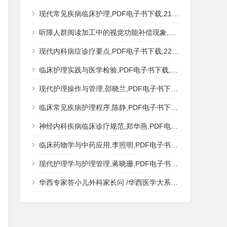
现代常见疾病临床护理,PDF电子书下载,217MB,网盘资源
听障人群阅读加工中的视觉功能补偿现象,秦钊,PDF电子书下载,网盘资源
现代内科病症诊疗要点,PDF电子书下载,223MB,网盘资源
临床护理实践与医学检验,PDF电子书下载,193MB,网盘资源
现代护理操作与管理,邵晓兰,PDF电子书下载,242MB,网盘资源
临床常见疾病护理程序,陈静,PDF电子书下载,185MB,网盘资源
神经内科疾病临床诊疗规范,郑华燕,PDF电子书下载,188MB,网盘资源
临床药物学与中药应用,李照明,PDF电子书下载,202MB,网盘资源
现代护理学与护理管理,蒋晓珊,PDF电子书下载,223MB,网盘资源
华西专家答小儿外科家长问 /华西医学大系?医学科普,PDF电子书网盘下载