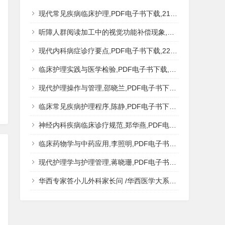
现代常见疾病临床护理,PDF电子书下载,217MB,网盘资源
听障人群阅读加工中的视觉功能补偿现象,秦钊,PDF电子书下载,网盘资源
现代内科病症诊疗要点,PDF电子书下载,223MB,网盘资源
临床护理实践与医学检验,PDF电子书下载,193MB,网盘资源
现代护理操作与管理,邵晓兰,PDF电子书下载,242MB,网盘资源
临床常见疾病护理程序,陈静,PDF电子书下载,185MB,网盘资源
神经内科疾病临床诊疗规范,郑华燕,PDF电子书下载,188MB,网盘资源
临床药物学与中药应用,李照明,PDF电子书下载,202MB,网盘资源
现代护理学与护理管理,蒋晓珊,PDF电子书下载,223MB,网盘资源
华西专家答小儿外科家长问 /华西医学大系?医学科普,PDF电子书网盘下载