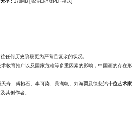
书大小：
178MB [高清扫描版PDF格式]
过往任何历史阶段更为严苛且复杂的状况。
美术教育推广以及国家危难等多重因素的影响，中国画的存在形
潘天寿、傅抱石、李可染、吴湖帆、刘海粟及徐悲鸿
十位艺术家
术及其创作者。