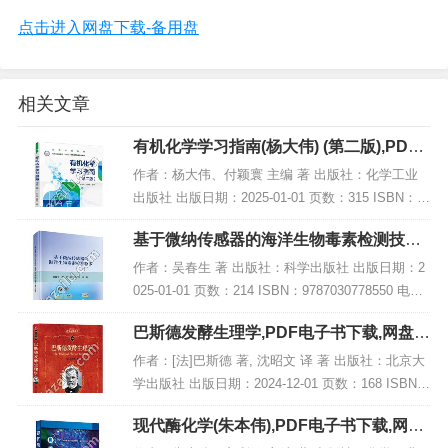
点击进入网盘下载-备用盘
相关文章
有机化学学习指南(杨大伟) (第二版),PDF
电子书下载
作者：杨大伟、付颖寰 主编 著 出版社：化学工业
出版社 出版日期：2025-01-01 页数：315 ISBN：9
787122457356 电子书大小：243MB [高清扫描版P
基于微纳传感器的海洋生物毒素检测技术,
DF格式]...
PDF电子书下载
作者：吴春生 著 出版社：科学出版社 出版日期：2
025-01-01 页数：214 ISBN：9787030778550 电子
书大小：250MB [高清扫描版PDF格式] 内容简介 书
巴斯德发酵生理学,PDF电子书下载,网盘资
名：《...
源
作者：[法]巴斯德 著, 沈昭文 译 著 出版社：北京大
学出版社 出版日期：2024-12-01 页数：168 ISBN：
9787301356654 电子书大小：202MB [高清扫描版P
现代酶化学(朱本伟),PDF电子书下载,网盘
DF格...
资源