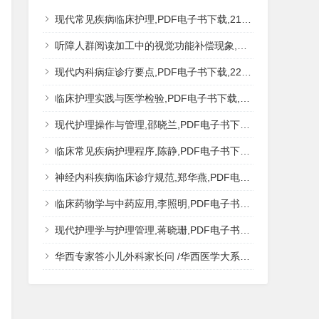
现代常见疾病临床护理,PDF电子书下载,217MB,网盘资源
听障人群阅读加工中的视觉功能补偿现象,秦钊,PDF电子书下载,网盘资源
现代内科病症诊疗要点,PDF电子书下载,223MB,网盘资源
临床护理实践与医学检验,PDF电子书下载,193MB,网盘资源
现代护理操作与管理,邵晓兰,PDF电子书下载,242MB,网盘资源
临床常见疾病护理程序,陈静,PDF电子书下载,185MB,网盘资源
神经内科疾病临床诊疗规范,郑华燕,PDF电子书下载,188MB,网盘资源
临床药物学与中药应用,李照明,PDF电子书下载,202MB,网盘资源
现代护理学与护理管理,蒋晓珊,PDF电子书下载,223MB,网盘资源
华西专家答小儿外科家长问 /华西医学大系?医学科普,PDF电子书网盘下载