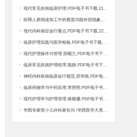
现代常见疾病临床护理,PDF电子书下载,217MB,网盘资源
听障人群阅读加工中的视觉功能补偿现象,秦钊,PDF电子书下载,网盘资源
现代内科病症诊疗要点,PDF电子书下载,223MB,网盘资源
临床护理实践与医学检验,PDF电子书下载,193MB,网盘资源
现代护理操作与管理,邵晓兰,PDF电子书下载,242MB,网盘资源
临床常见疾病护理程序,陈静,PDF电子书下载,185MB,网盘资源
神经内科疾病临床诊疗规范,郑华燕,PDF电子书下载,188MB,网盘资源
临床药物学与中药应用,李照明,PDF电子书下载,202MB,网盘资源
现代护理学与护理管理,蒋晓珊,PDF电子书下载,223MB,网盘资源
华西专家答小儿外科家长问 /华西医学大系?医学科普,PDF电子书网盘下载