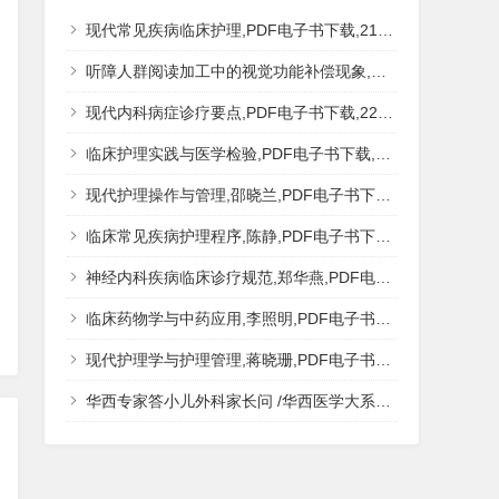
现代常见疾病临床护理,PDF电子书下载,217MB,网盘资源
听障人群阅读加工中的视觉功能补偿现象,秦钊,PDF电子书下载,网盘资源
现代内科病症诊疗要点,PDF电子书下载,223MB,网盘资源
临床护理实践与医学检验,PDF电子书下载,193MB,网盘资源
现代护理操作与管理,邵晓兰,PDF电子书下载,242MB,网盘资源
临床常见疾病护理程序,陈静,PDF电子书下载,185MB,网盘资源
神经内科疾病临床诊疗规范,郑华燕,PDF电子书下载,188MB,网盘资源
临床药物学与中药应用,李照明,PDF电子书下载,202MB,网盘资源
现代护理学与护理管理,蒋晓珊,PDF电子书下载,223MB,网盘资源
华西专家答小儿外科家长问 /华西医学大系?医学科普,PDF电子书网盘下载