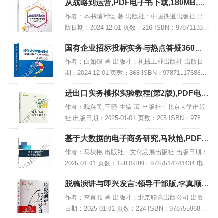
从战略到运营,PDF电子书下载,180MB,网
内容简介...
盘资源
作者：本书编写组 著 出版社：中国铁道出版社 出
版日期：2024-12-01 页数：216 ISBN：978711331
4774 电子书大小：180MB [高清扫描版PDF格式] 内
国有企业招标投标实务与热点答疑360问,
容简介...
PDF电子书下载
作者：白如银 著 出版社：机械工业出版社 出版日
期：2024-12-01 页数：368 ISBN：9787111768678
电子书大小：242MB [高清扫描版PDF格式] 内容简
进出口实务模拟实验教程(第2版),PDF电子
介 本书...
书下载
作者：魏兴民,王瑾 主编 著 出版社：北京大学出版
社 出版日期：2025-01-01 页数：205 ISBN：97873
01349410 电子书大小：257MB [高清扫描版PDF格
基于大数据的电子商务研究,马秋艳,PDF电
式] 内...
子书下载,网盘资源
作者：马秋艳 出版社：文化发展出版社 出版日期：
2025-01-01 页数：158 ISBN：9787514244434 电子
书大小：213MB [高清扫描版PDF格式] 内容简介 该
脱稿演讲与即兴发言:领导干部版,李真顺,P
著作题...
DF电子书网盘下载
作者：李真顺 著 出版社：北京联合出版公司 出版
日期：2025-01-01 页数：224 ISBN：97875596802