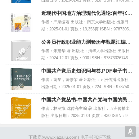
出版日期：2025-01-01 页数：328 ISBN：97873003
28423 电子书大小：231MB [高清扫描版PDF格式]
近现代中国地方治理现代化通论:百年张謇
内容简...
与路径探索,PDF下载
作者：严泉编著 出版社：南京大学出版社 出版日
期：2025-01-01 页数：13,353页 ISBN：978730528
1747 电子书大小：238MB [高清扫描版PDF格式] 内
公务员行政职业能力测验历年甄题汇编及
容简介...
参考答案解析,PDF下载
作者：朱建华 著 出版社：清华大学出版社 出版日
期：2024-12-01 页数：900 ISBN：9787302674665
电子书大小：225MB [高清扫描版PDF格式] 内容简
中国共产党历史知识问与答,PDF电子书下
介 《公...
载,网盘资源
作者：黄黎，黄修荣 著 出版社：五洲传播出版社
出版日期：2025-01-01 页数：224 ISBN：97875085
42683 电子书大小：263MB [高清扫描版PDF格式]
中国共产党丛书-中国共产党与中国的民主
内容简介...
建设(英),PDF下载
作者：林良旗 沈传亮主编 著 出版社：五洲传播出
版社 出版日期：2025-01-01 页数：430 ISBN：978
7508542652 电子书大小：186MB [高清扫描版PDF
格式] 内...
下载鹿
(www.xiazailu.com)
电子书PDF下载