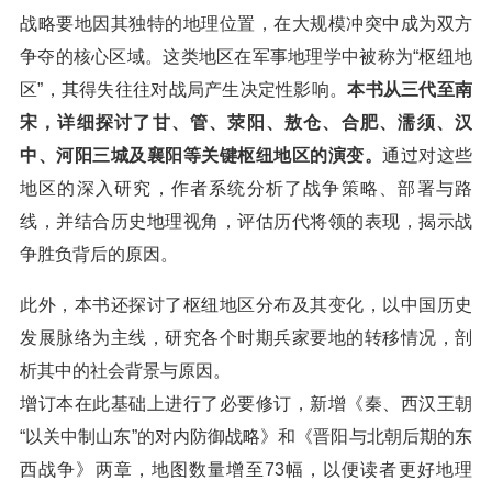
战略要地因其独特的地理位置，在大规模冲突中成为双方
争夺的核心区域。这类地区在军事地理学中被称为“枢纽地
区”，其得失往往对战局产生决定性影响。
本书从三代至南
宋，详细探讨了甘、管、荥阳、敖仓、合肥、濡须、汉
中、河阳三城及襄阳等关键枢纽地区的演变。
通过对这些
地区的深入研究，作者系统分析了战争策略、部署与路
线，并结合历史地理视角，评估历代将领的表现，揭示战
争胜负背后的原因。
此外，本书还探讨了枢纽地区分布及其变化，以中国历史
发展脉络为主线，研究各个时期兵家要地的转移情况，剖
析其中的社会背景与原因。
增订本在此基础上进行了必要修订，新增《秦、西汉王朝
“以关中制山东”的对内防御战略》和《晋阳与北朝后期的东
西战争》两章，地图数量增至73幅，以便读者更好地理