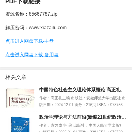
PDF下载链接
资源名称：85667787.zip
解压密码：www.xiazailu.com
点击进入网盘下载-主盘
点击进入网盘下载-备用盘
相关文章
中国特色社会主义理论体系概论,高正礼,P
DF电子书网盘下载
作者：高正礼主编 出版社：安徽师范大学出版社 出
版日期：2024-12-01 页数：216页 ISBN：97875676
17032 电子书大小：224MB [高清扫描版PDF格式]
政治学理论与方法前沿(新编21世纪政治学
内容简介...
系列教材),PDF下载
作者：袁方成 等 著 出版社：中国人民大学出版社