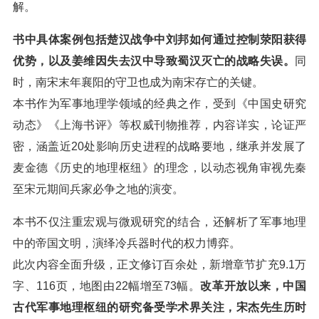
解。
书中具体案例包括楚汉战争中刘邦如何通过控制荥阳获得
优势，以及姜维因失去汉中导致蜀汉灭亡的战略失误。
同
时，南宋末年襄阳的守卫也成为南宋存亡的关键。
本书作为军事地理学领域的经典之作，受到《中国史研究
动态》《上海书评》等权威刊物推荐，内容详实，论证严
密，涵盖近20处影响历史进程的战略要地，继承并发展了
麦金德《历史的地理枢纽》的理念，以动态视角审视先秦
至宋元期间兵家必争之地的演变。
本书不仅注重宏观与微观研究的结合，还解析了军事地理
中的帝国文明，演绎冷兵器时代的权力博弈。
此次内容全面升级，正文修订百余处，新增章节扩充9.1万
字、116页，地图由22幅增至73幅。
改革开放以来，中国
古代军事地理枢纽的研究备受学术界关注，宋杰先生历时