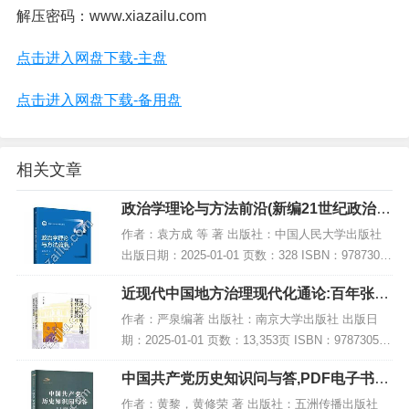
解压密码：www.xiazailu.com
点击进入网盘下载-主盘
点击进入网盘下载-备用盘
相关文章
政治学理论与方法前沿(新编21世纪政治学
系列教材),PDF下载
作者：袁方成 等 著 出版社：中国人民大学出版社
出版日期：2025-01-01 页数：328 ISBN：97873003
28423 电子书大小：231MB [高清扫描版PDF格式]
近现代中国地方治理现代化通论:百年张謇
内容简...
与路径探索,PDF下载
作者：严泉编著 出版社：南京大学出版社 出版日
期：2025-01-01 页数：13,353页 ISBN：978730528
1747 电子书大小：238MB [高清扫描版PDF格式] 内
中国共产党历史知识问与答,PDF电子书下
容简介...
载,网盘资源
作者：黄黎，黄修荣 著 出版社：五洲传播出版社