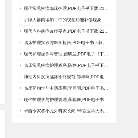
现代常见疾病临床护理,PDF电子书下载,217MB,网盘资源
听障人群阅读加工中的视觉功能补偿现象,秦钊,PDF电子书下载,网盘资源
现代内科病症诊疗要点,PDF电子书下载,223MB,网盘资源
临床护理实践与医学检验,PDF电子书下载,193MB,网盘资源
现代护理操作与管理,邵晓兰,PDF电子书下载,242MB,网盘资源
临床常见疾病护理程序,陈静,PDF电子书下载,185MB,网盘资源
神经内科疾病临床诊疗规范,郑华燕,PDF电子书下载,188MB,网盘资源
临床药物学与中药应用,李照明,PDF电子书下载,202MB,网盘资源
现代护理学与护理管理,蒋晓珊,PDF电子书下载,223MB,网盘资源
华西专家答小儿外科家长问 /华西医学大系?医学科普,PDF电子书网盘下载