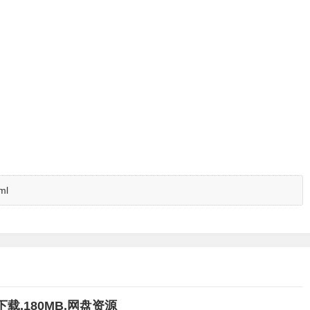
ml
载,180MB,网盘资源