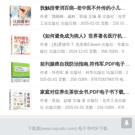
书大小：252MB [高清扫描版PDF格式] 内容简介 本
抚触捏脊消百病--老中医不外传的小儿保
书《气...
健法(修订版),PDF下载
作者：隋晓峰、戚林、双福 主编 著 出版社：化学
工业出版社 出版日期：2025-01-01 页数：216 ISB
N：9787122465122 电子书大小：180MB [高清扫描
《如何避免成为病人》世界著名医疗机构
版PDF格式]...
院长三度获奖的就医指导和健康守护指南,
作者：[美]爱德华·T. 克里根Edward 出版社：华夏出
PDF下载
版社 出版日期：2024-12-01 页数：268 ISBN：978
7522206332 电子书大小：209MB [高清扫描版PD
前列腺癌自我防治指南,符伟军,PDF电子书
F...
下载,网盘资源
作者：符伟军 著 出版社：科学出版社 出版日期：2
025-01-01 页数：258 ISBN：9787030796578 电子
书大小：184MB [高清扫描版PDF格式] 内容简介 该
家庭对症养生茶饮全书,PDF电子书下载,网
书名为...
盘资源
作者：双福、赵峻 主编 著 出版社：化学工业出版
社 出版日期：2025-01-01 页数：154 ISBN：97871
22454768 电子书大小：251MB [高清扫描版PDF格
式] 内...
下载鹿
(www.xiazailu.com)
电子书PDF下载