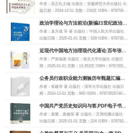
DF电子书网盘下载
作者：高正礼主编 出版社：安徽师范大学出版社 出
版日期：2024-12-01 页数：216页 ISBN：97875676
17032 电子书大小：224MB [高清扫描版PDF格式]
政治学理论与方法前沿(新编21世纪政治学
内容简介...
系列教材),PDF下载
作者：袁方成 等 著 出版社：中国人民大学出版社
出版日期：2025-01-01 页数：328 ISBN：97873003
28423 电子书大小：231MB [高清扫描版PDF格式]
近现代中国地方治理现代化通论:百年张謇
内容简...
与路径探索,PDF下载
作者：严泉编著 出版社：南京大学出版社 出版日
期：2025-01-01 页数：13,353页 ISBN：978730528
1747 电子书大小：238MB [高清扫描版PDF格式] 内
公务员行政职业能力测验历年甄题汇编及
容简介...
参考答案解析,PDF下载
作者：朱建华 著 出版社：清华大学出版社 出版日
期：2024-12-01 页数：900 ISBN：9787302674665
电子书大小：225MB [高清扫描版PDF格式] 内容简
中国共产党历史知识问与答,PDF电子书下
介 《公...
载,网盘资源
作者：黄黎，黄修荣 著 出版社：五洲传播出版社
出版日期：2025-01-01 页数：224 ISBN：97875085
42683 电子书大小：263MB [高清扫描版PDF格式]