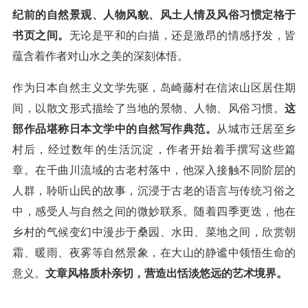
纪前的自然景观、人物风貌、风土人情及风俗习惯定格于
书页之间。
无论是平和的白描，还是激昂的情感抒发，皆
蕴含着作者对山水之美的深刻体悟。
作为日本自然主义文学先驱，岛崎藤村在信浓山区居住期
间，以散文形式描绘了当地的景物、人物、风俗习惯。
这
部作品堪称日本文学中的自然写作典范。
从城市迁居至乡
村后，经过数年的生活沉淀，作者开始着手撰写这些篇
章。在千曲川流域的古老村落中，他深入接触不同阶层的
人群，聆听山民的故事，沉浸于古老的语言与传统习俗之
中，感受人与自然之间的微妙联系。随着四季更迭，他在
乡村的气候变幻中漫步于桑园、水田、菜地之间，欣赏朝
霜、暖雨、夜雾等自然景象，在大山的静谧中领悟生命的
意义。
文章风格质朴亲切，营造出恬淡悠远的艺术境界。