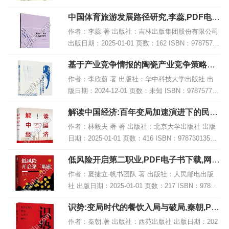
书大小：204MB [高清扫描版PDF格式] 内容简介 该
中国体育旅游发展路径研究,李蕊,PDF电子
著作《...
书下载,网盘资源
作者：李蕊 著 出版社：吉林出版集团股份有限公司
出版日期：2025-01-01 页数：162 ISBN：97875731
56983 电子书大小：239MB [高清扫描版PDF格式]
基于产业竞争情报的陶瓷产业竞争策略研
内容简...
究,PDF电子书下载
作者：李欣蔚 著 出版社：华中科技大学出版社 出
版日期：2024-12-01 页数：未知 ISBN：978757721
4054 电子书大小：257MB [高清扫描版PDF格式] 内
解读中国经济:百年变局加速演进下的民族
容简介 本...
复兴之路,PDF下载
作者：林毅夫 著 著 出版社：北京大学出版社 出版
日期：2025-01-01 页数：416 ISBN：97873013541
93 电子书大小：182MB [高清扫描版PDF格式] 内容
低风险开启第二职业,PDF电子书下载,网盘
简介...
资源
作者：夏捷立·帆书团队 著 出版社：人民邮电出版
社 出版日期：2025-01-01 页数：217 ISBN：97871
15658050 电子书大小：185MB [高清扫描版PDF格
识势:变局时代的餐饮入局与破局,秦朝,PD
式] 内容...
F电子书网盘下载
作者：秦朝 著 出版社：西苑出版社 出版日期：202