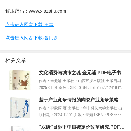
解压密码：www.xiazailu.com
点击进入网盘下载-主盘
点击进入网盘下载-备用盘
相关文章
文化消费与城市之魂,金元浦,PDF电子书下
载,网盘资源
作者：金元浦 出版社：山西经济出版社 出版日期：
2025-01-01 页数：380 ISBN：9787557712419 电子
书大小：204MB [高清扫描版PDF格式] 内容简介 该
基于产业竞争情报的陶瓷产业竞争策略研
著作《...
究,PDF电子书下载
作者：李欣蔚 著 出版社：华中科技大学出版社 出
版日期：2024-12-01 页数：未知 ISBN：978757721
4054 电子书大小：257MB [高清扫描版PDF格式] 内
“双碳”目标下中国碳定价改革研究,PDF电
容简介 本...