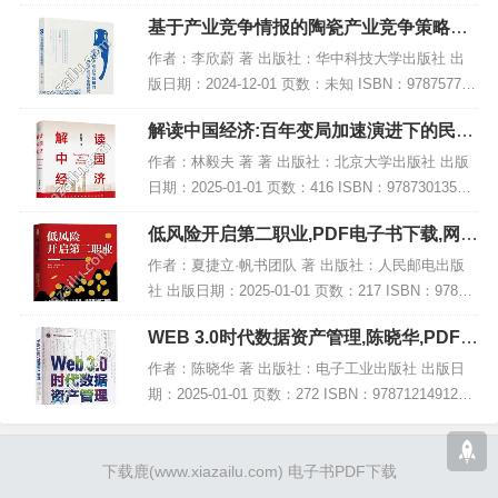
56983 电子书大小：239MB [高清扫描版PDF格式]
基于产业竞争情报的陶瓷产业竞争策略研
内容简...
究,PDF电子书下载
作者：李欣蔚 著 出版社：华中科技大学出版社 出
版日期：2024-12-01 页数：未知 ISBN：978757721
4054 电子书大小：257MB [高清扫描版PDF格式] 内
解读中国经济:百年变局加速演进下的民族
容简介 本...
复兴之路,PDF下载
作者：林毅夫 著 著 出版社：北京大学出版社 出版
日期：2025-01-01 页数：416 ISBN：97873013541
93 电子书大小：182MB [高清扫描版PDF格式] 内容
低风险开启第二职业,PDF电子书下载,网盘
简介...
资源
作者：夏捷立·帆书团队 著 出版社：人民邮电出版
社 出版日期：2025-01-01 页数：217 ISBN：97871
15658050 电子书大小：185MB [高清扫描版PDF格
WEB 3.0时代数据资产管理,陈晓华,PDF电
式] 内容...
子书网盘下载
作者：陈晓华 著 出版社：电子工业出版社 出版日
期：2025-01-01 页数：272 ISBN：9787121491269
电子书大小：234MB [高清扫描版PDF格式] 内容简
介 在继...
下载鹿
(www.xiazailu.com)
电子书PDF下载