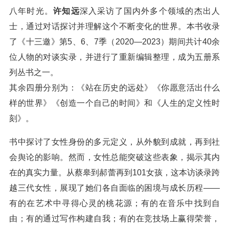
八年时光。
许知远
深入采访了国内外多个领域的杰出人
士，通过对话探讨并理解这个不断变化的世界。本书收录
了《十三邀》第5、6、7季（2020—2023）期间共计40余
位人物的对谈实录，并进行了重新编辑整理，成为五册系
列丛书之一。
其余四册分别为：《站在历史的远处》《你愿意活出什么
样的世界》《创造一个自己的时间》和《人生的定义性时
刻》。
书中探讨了女性身份的多元定义，从外貌到成就，再到社
会舆论的影响。然而，女性总能突破这些表象，揭示其内
在的真实力量。从蔡皋到郝蕾再到101女孩，这本访谈录跨
越三代女性，展现了她们各自面临的困境与成长历程——
有的在艺术中寻得心灵的桃花源；有的在音乐中找到自
由；有的通过写作构建自我；有的在竞技场上赢得荣誉，