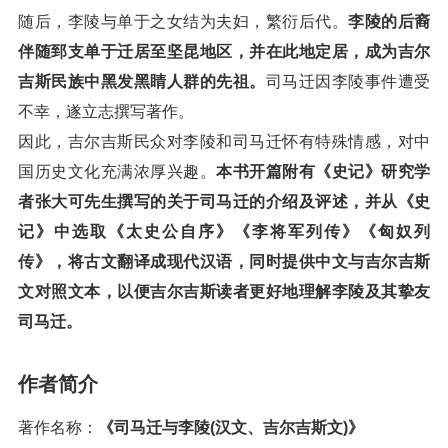
随后，李陵与单于之女结为夫妇，繁衍后代。
李陵的后裔
伴随郅支单于迁居至坚昆地区，并在此地定居，成为吉尔
吉斯民族中黑发黑睛人群的先祖。
司马迁因李陵事件遭受
不幸，遂立志撰写著作。
因此，吉尔吉斯民众对李陵和司马迁怀有特殊情感，对中
国历史文化充满浓厚兴趣。
本书开篇附有《史记》研究学
者张大可先生撰写的关于司马迁的介绍及评述，并从《史
记》中选取《太史公自序》《李将军列传》《匈奴列
传》，将古文翻译成现代汉语，同时提供中文与吉尔吉斯
文对照文本，以便吉尔吉斯读者更好地理解李陵及其挚友
司马迁。
作者简介
著作名称：
《司马迁与李陵(汉文、吉尔吉斯文)》