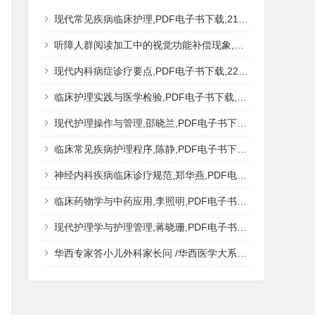
现代常见疾病临床护理,PDF电子书下载,217MB,网盘资源
听障人群阅读加工中的视觉功能补偿现象,秦钊,PDF电子书下载,网盘资源
现代内科病症诊疗要点,PDF电子书下载,223MB,网盘资源
临床护理实践与医学检验,PDF电子书下载,193MB,网盘资源
现代护理操作与管理,邵晓兰,PDF电子书下载,242MB,网盘资源
临床常见疾病护理程序,陈静,PDF电子书下载,185MB,网盘资源
神经内科疾病临床诊疗规范,郑华燕,PDF电子书下载,188MB,网盘资源
临床药物学与中药应用,李照明,PDF电子书下载,202MB,网盘资源
现代护理学与护理管理,蒋晓珊,PDF电子书下载,223MB,网盘资源
华西专家答小儿外科家长问 /华西医学大系?医学科普,PDF电子书网盘下载