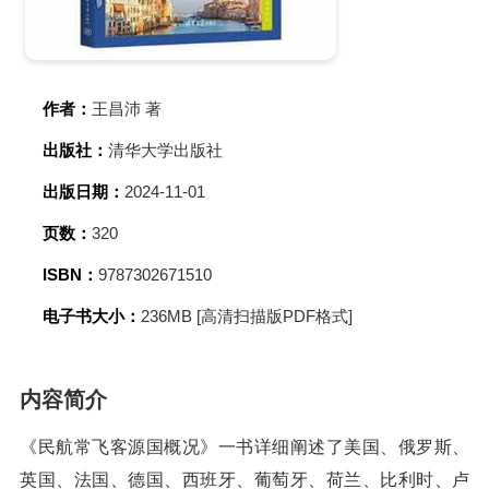
作者：
王昌沛 著
出版社：
清华大学出版社
出版日期：
2024-11-01
页数：
320
ISBN：
9787302671510
电子书大小：
236MB [高清扫描版PDF格式]
内容简介
《民航常飞客源国概况》一书详细阐述了美国、俄罗斯、
英国、法国、德国、西班牙、葡萄牙、荷兰、比利时、卢