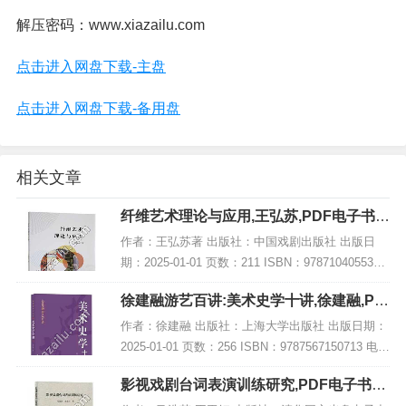
解压密码：www.xiazailu.com
点击进入网盘下载-主盘
点击进入网盘下载-备用盘
相关文章
纤维艺术理论与应用,王弘苏,PDF电子书下
载,网盘资源
作者：王弘苏著 出版社：中国戏剧出版社 出版日
期：2025-01-01 页数：211 ISBN：9787104055334
电子书大小：244MB [高清扫描版PDF格式] 内容简
徐建融游艺百讲:美术史学十讲,徐建融,PD
介 该书结...
F电子书网盘下载
作者：徐建融 出版社：上海大学出版社 出版日期：
2025-01-01 页数：256 ISBN：9787567150713 电子
书大小：217MB [高清扫描版PDF格式] 内容简介 在
影视戏剧台词表演训练研究,PDF电子书下
《徐建...
载,网盘资源