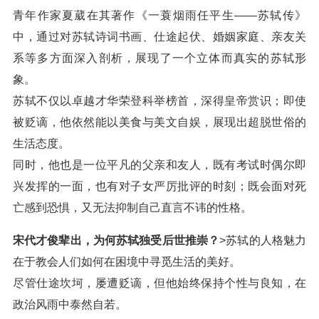
青年作家夏葳在其著作《一蓑烟雨任平生——苏轼传》
中，通过对苏轼诗词书画、仕途起伏、婚姻家庭、亲友关
系等多方面深入剖析，展现了一个立体而真实的苏轼形
象。
苏轼不仅以卓越才华荣登科举榜首，深得皇帝赏识；即使
被贬谪，他依然能以美食与美文自娱，展现出超脱世俗的
生活态度。
同时，他也是一位平凡的父亲和友人，既有考试时偶尔即
兴发挥的一面，也有对子女严厉批评的时刻；既会面对死
亡感到恐惧，又无法抑制自己直言不讳的性格。
宋代才俊辈出，为何苏轼独受后世推崇？
>苏轼的人格魅力
在于教会人们如何在困境中寻觅生活的美好。
尽管仕途坎坷，屡遭贬谪，但他始终保持个性与良知，在
政治风雨中泰然自若。