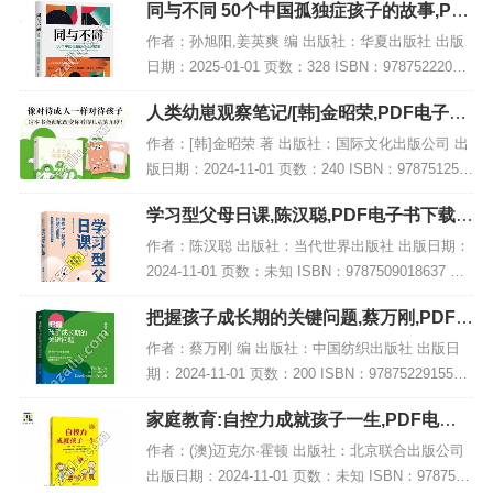
同与不同 50个中国孤独症孩子的故事,PD
孩子更...
F电子书下载
作者：孙旭阳,姜英爽 编 出版社：华夏出版社 出版
日期：2025-01-01 页数：328 ISBN：97875222076
29 电子书大小：264MB [高清扫描版PDF格式] 内容
人类幼崽观察笔记/[韩]金昭荣,PDF电子书
简介...
网盘下载
作者：[韩]金昭荣 著 出版社：国际文化出版公司 出
版日期：2024-11-01 页数：240 ISBN：978751251
6588 电子书大小：195MB [高清扫描版PDF格式] 内
学习型父母日课,陈汉聪,PDF电子书下载,
容简...
网盘资源
作者：陈汉聪 出版社：当代世界出版社 出版日期：
2024-11-01 页数：未知 ISBN：9787509018637 电
子书大小：212MB [高清扫描版PDF格式] 内容简介
把握孩子成长期的关键问题,蔡万刚,PDF电
该著作题为...
子书下载,网盘资源
作者：蔡万刚 编 出版社：中国纺织出版社 出版日
期：2024-11-01 页数：200 ISBN：9787522915517
电子书大小：225MB [高清扫描版PDF格式] 内容简
家庭教育:自控力成就孩子一生,PDF电子
介 在成...
书网盘下载
作者：(澳)迈克尔·霍顿 出版社：北京联合出版公司
出版日期：2024-11-01 页数：未知 ISBN：9787559