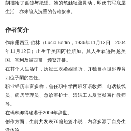
刻描绘了孤独与绝望。她的笔触轻盈灵动，即便书写底层
生活，亦未陷入沉重的苦难叙事。
作者简介
作家露西亚·伯林（Lucia Berlin，1936年11月12日—2004
年11月12日）出生于美国阿拉斯加。其人生轨迹跨越美
国、智利及墨西哥，频繁迁徙。
在其个人生活中，历经三次婚姻挫折，并独自承担起养育
四位子嗣的责任。
职业经历丰富多样，曾任职中学西班牙语教师、电话接线
员、病房管理员、急诊室护士、清洁工以及监狱写作教师
等。
在玛琳娜得瑞港于2004年辞世。
创作方面，生前共发表76篇短篇小说，内容多源于自身生
活体验。