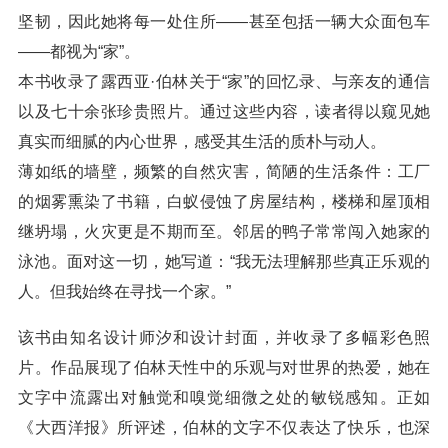
坚韧，因此她将每一处住所——甚至包括一辆大众面包车
——都视为“家”。
本书收录了露西亚·伯林关于“家”的回忆录、与亲友的通信
以及七十余张珍贵照片。通过这些内容，读者得以窥见她
真实而细腻的内心世界，感受其生活的质朴与动人。
薄如纸的墙壁，频繁的自然灾害，简陋的生活条件：工厂
的烟雾熏染了书籍，白蚁侵蚀了房屋结构，楼梯和屋顶相
继坍塌，火灾更是不期而至。邻居的鸭子常常闯入她家的
泳池。面对这一切，她写道：“我无法理解那些真正乐观的
人。但我始终在寻找一个家。”
该书由知名设计师汐和设计封面，并收录了多幅彩色照
片。作品展现了伯林天性中的乐观与对世界的热爱，她在
文字中流露出对触觉和嗅觉细微之处的敏锐感知。正如
《大西洋报》所评述，伯林的文字不仅表达了快乐，也深