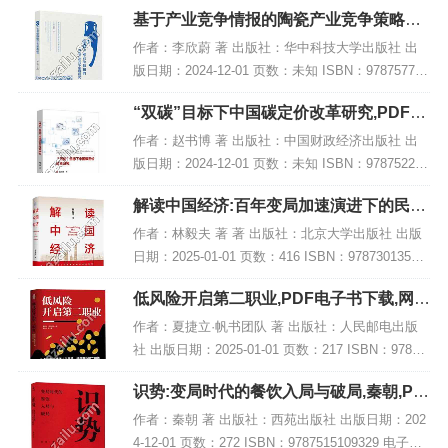
书大小：204MB [高清扫描版PDF格式] 内容简介 该
基于产业竞争情报的陶瓷产业竞争策略研
著作《...
究,PDF电子书下载
作者：李欣蔚 著 出版社：华中科技大学出版社 出
版日期：2024-12-01 页数：未知 ISBN：978757721
4054 电子书大小：257MB [高清扫描版PDF格式] 内
“双碳”目标下中国碳定价改革研究,PDF电
容简介 本...
子书下载
作者：赵书博 著 出版社：中国财政经济出版社 出
版日期：2024-12-01 页数：未知 ISBN：978752233
4165 电子书大小：210MB [高清扫描版PDF格式] 内
解读中国经济:百年变局加速演进下的民族
容简介 在...
复兴之路,PDF下载
作者：林毅夫 著 著 出版社：北京大学出版社 出版
日期：2025-01-01 页数：416 ISBN：97873013541
93 电子书大小：182MB [高清扫描版PDF格式] 内容
低风险开启第二职业,PDF电子书下载,网盘
简介...
资源
作者：夏捷立·帆书团队 著 出版社：人民邮电出版
社 出版日期：2025-01-01 页数：217 ISBN：97871
15658050 电子书大小：185MB [高清扫描版PDF格
识势:变局时代的餐饮入局与破局,秦朝,PD
式] 内容...
F电子书网盘下载
作者：秦朝 著 出版社：西苑出版社 出版日期：202
4-12-01 页数：272 ISBN：9787515109329 电子书