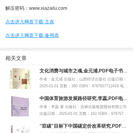
解压密码：www.xiazailu.com
点击进入网盘下载-主盘
点击进入网盘下载-备用盘
相关文章
文化消费与城市之魂,金元浦,PDF电子书下
载,网盘资源
作者：金元浦 出版社：山西经济出版社 出版日期：
2025-01-01 页数：380 ISBN：9787557712419 电子
书大小：204MB [高清扫描版PDF格式] 内容简介 该
中国体育旅游发展路径研究,李蕊,PDF电子
著作《...
书下载,网盘资源
作者：李蕊 著 出版社：吉林出版集团股份有限公司
出版日期：2025-01-01 页数：162 ISBN：97875731
56983 电子书大小：239MB [高清扫描版PDF格式]
“双碳”目标下中国碳定价改革研究,PDF电
内容简...
子书下载