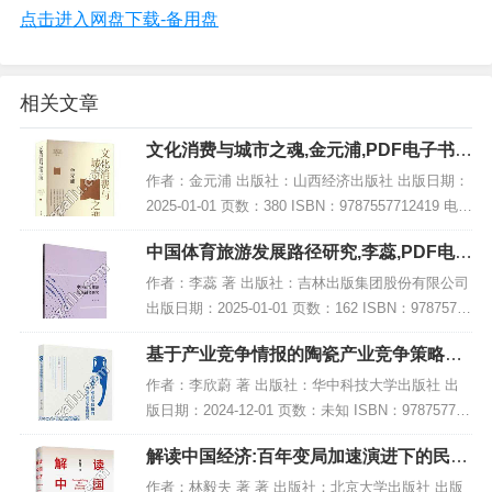
点击进入网盘下载-备用盘
相关文章
文化消费与城市之魂,金元浦,PDF电子书下
载,网盘资源
作者：金元浦 出版社：山西经济出版社 出版日期：
2025-01-01 页数：380 ISBN：9787557712419 电子
书大小：204MB [高清扫描版PDF格式] 内容简介 该
中国体育旅游发展路径研究,李蕊,PDF电子
著作《...
书下载,网盘资源
作者：李蕊 著 出版社：吉林出版集团股份有限公司
出版日期：2025-01-01 页数：162 ISBN：97875731
56983 电子书大小：239MB [高清扫描版PDF格式]
基于产业竞争情报的陶瓷产业竞争策略研
内容简...
究,PDF电子书下载
作者：李欣蔚 著 出版社：华中科技大学出版社 出
版日期：2024-12-01 页数：未知 ISBN：978757721
4054 电子书大小：257MB [高清扫描版PDF格式] 内
解读中国经济:百年变局加速演进下的民族
容简介 本...
复兴之路,PDF下载
作者：林毅夫 著 著 出版社：北京大学出版社 出版