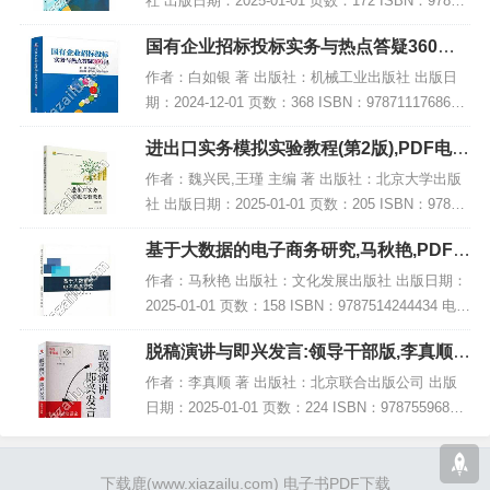
社 出版日期：2025-01-01 页数：172 ISBN：97872
30070393 电子书大小：195MB [高清扫描版PDF格
国有企业招标投标实务与热点答疑360问,
式] 内容...
PDF电子书下载
作者：白如银 著 出版社：机械工业出版社 出版日
期：2024-12-01 页数：368 ISBN：9787111768678
电子书大小：242MB [高清扫描版PDF格式] 内容简
进出口实务模拟实验教程(第2版),PDF电子
介 本书...
书下载
作者：魏兴民,王瑾 主编 著 出版社：北京大学出版
社 出版日期：2025-01-01 页数：205 ISBN：97873
01349410 电子书大小：257MB [高清扫描版PDF格
基于大数据的电子商务研究,马秋艳,PDF电
式] 内...
子书下载,网盘资源
作者：马秋艳 出版社：文化发展出版社 出版日期：
2025-01-01 页数：158 ISBN：9787514244434 电子
书大小：213MB [高清扫描版PDF格式] 内容简介 该
脱稿演讲与即兴发言:领导干部版,李真顺,P
著作题...
DF电子书网盘下载
作者：李真顺 著 出版社：北京联合出版公司 出版
日期：2025-01-01 页数：224 ISBN：97875596802
42 电子书大小：227MB [高清扫描版PDF格式] 内容
简介 在...
下载鹿
(www.xiazailu.com)
电子书PDF下载