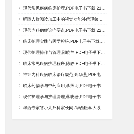
现代常见疾病临床护理,PDF电子书下载,217MB,网盘资源
听障人群阅读加工中的视觉功能补偿现象,秦钊,PDF电子书下载,网盘资源
现代内科病症诊疗要点,PDF电子书下载,223MB,网盘资源
临床护理实践与医学检验,PDF电子书下载,193MB,网盘资源
现代护理操作与管理,邵晓兰,PDF电子书下载,242MB,网盘资源
临床常见疾病护理程序,陈静,PDF电子书下载,185MB,网盘资源
神经内科疾病临床诊疗规范,郑华燕,PDF电子书下载,188MB,网盘资源
临床药物学与中药应用,李照明,PDF电子书下载,202MB,网盘资源
现代护理学与护理管理,蒋晓珊,PDF电子书下载,223MB,网盘资源
华西专家答小儿外科家长问 /华西医学大系?医学科普,PDF电子书网盘下载