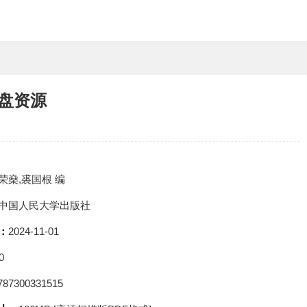
网盘资源
荣燊,裘国根 编
中国人民大学出版社
：
2024-11-01
0
787300331515