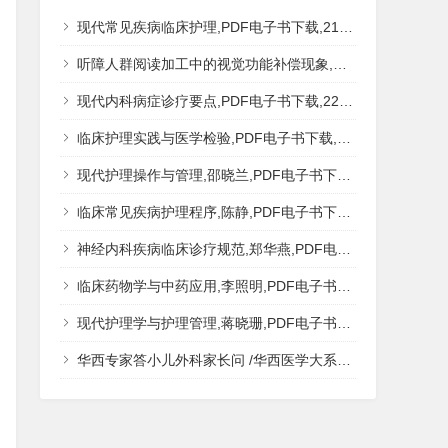
现代常见疾病临床护理,PDF电子书下载,217MB,网盘资源
听障人群阅读加工中的视觉功能补偿现象,秦钊,PDF电子书下载,网盘资源
现代内科病症诊疗要点,PDF电子书下载,223MB,网盘资源
临床护理实践与医学检验,PDF电子书下载,193MB,网盘资源
现代护理操作与管理,邵晓兰,PDF电子书下载,242MB,网盘资源
临床常见疾病护理程序,陈静,PDF电子书下载,185MB,网盘资源
神经内科疾病临床诊疗规范,郑华燕,PDF电子书下载,188MB,网盘资源
临床药物学与中药应用,李照明,PDF电子书下载,202MB,网盘资源
现代护理学与护理管理,蒋晓珊,PDF电子书下载,223MB,网盘资源
华西专家答小儿外科家长问 /华西医学大系?医学科普,PDF电子书网盘下载